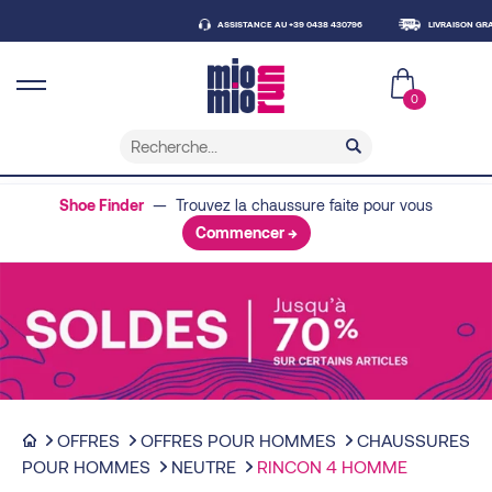
ASSISTANCE AU +39 0438 430796
LIVRAISON GRATUITE À PART
0
Shoe Finder
— Trouvez la chaussure faite pour vous
Commencer →
OFFRES
OFFRES POUR HOMMES
CHAUSSURES
POUR HOMMES
NEUTRE
RINCON 4 HOMME