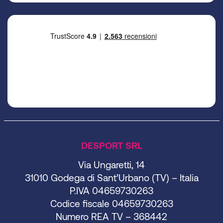
DESPORT SRL
Via Ungaretti, 14
31010 Godega di Sant’Urbano (TV) – Italia
P.IVA 04659730263
Codice fiscale 04659730263
Numero REA TV – 368442