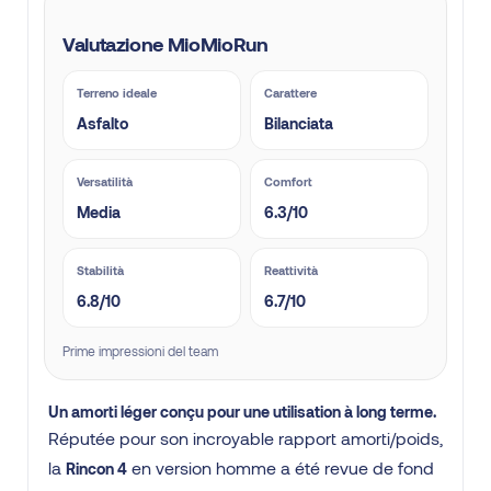
Valutazione MioMioRun
Terreno ideale
Carattere
Asfalto
Bilanciata
Versatilità
Comfort
Media
6.3/10
Stabilità
Reattività
6.8/10
6.7/10
Prime impressioni del team
Un amorti léger conçu pour une utilisation à long terme.
Réputée pour son incroyable rapport amorti/poids,
la
en version homme a été revue de fond
Rincon 4