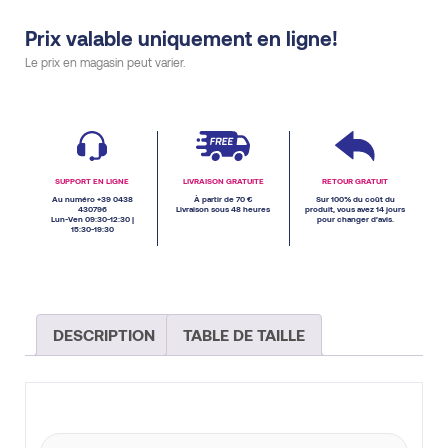
Prix valable uniquement en ligne!
Le prix en magasin peut varier.
SUPPORT EN LIGNE
LIVRAISON GRATUITE
RETOUR GRATUIT
Au numéro +39 0438
À partir de 70 €
Sur 100% du coût du
430796
Livraison sous 48 heures
produit, vous avez 14 jours
Lun-Ven 09:30-12:30 |
pour changer d’avis.
15:30-19:30
DESCRIPTION
TABLE DE TAILLE