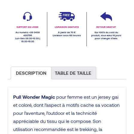
SUPPORT EN LIGNE
LIVRAISON GRATUITE
RETOUR GRATUIT
Au numéro +39 0438
À partir de 70 €
Sur 100% du coût du
430796
Livraison sous 48 heures
produit, vous avez 14 jours
Lun-Ven 09:30-12:30 |
pour changer d’avis.
15:30-19:30
DESCRIPTION
TABLE DE TAILLE
Pull Wonder Magic
pour femme est un jersey gai
et coloré, dont l’aspect à motifs cache sa vocation
pour l’aventure, l’outdoor et la technicité
appréciable du tissu qui le compose. Son
utilisation recommandée est le trekking, la