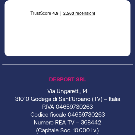
DESPORT SRL
Via Ungaretti, 14
31010 Godega di Sant’Urbano (TV) – Italia
P.IVA 04659730263
Codice fiscale 04659730263
Numero REA TV – 368442
(Capitale Soc. 10.000 i.v.)