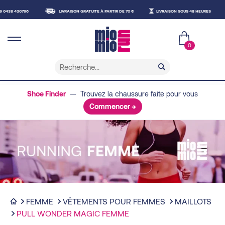
8 430796
LIVRAISON GRATUITE À PARTIR DE 70 €
LIVRAISON SOUS 48 HEURES
R
0
Shoe Finder
— Trouvez la chaussure faite pour vous
Commencer →
FEMME
VÊTEMENTS POUR FEMMES
MAILLOTS
PULL WONDER MAGIC FEMME