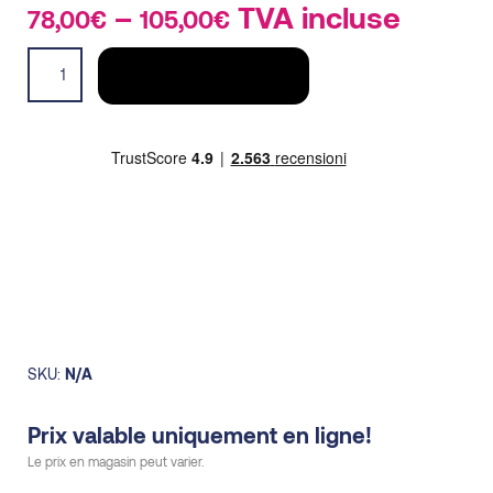
–
Price
TVA incluse
78,00
€
105,00
€
range:
Pull
78,00€
AJOUTER AU PANIER
Wonder
through
Magic
105,00€
femme
quantity
SKU:
N/A
Prix valable uniquement en ligne!
Le prix en magasin peut varier.