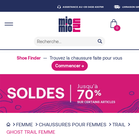
ASSISTANCE AU +39 0438 430796
LIVRAISON GRATUITE À
0
Shoe Finder
— Trouvez la chaussure faite pour vous
Commencer →
FEMME
CHAUSSURES POUR FEMMES
TRAIL
GHOST TRAIL FEMME