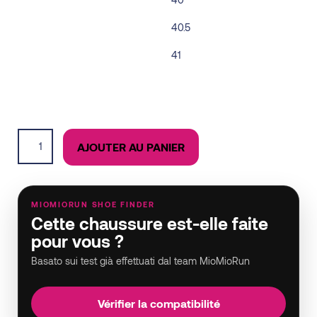
40.5
41
Ghost
AJOUTER AU PANIER
Trail
femme
quantity
MIOMIORUN SHOE FINDER
Cette chaussure est-elle faite
pour vous ?
Basato sui test già effettuati dal team MioMioRun
Vérifier la compatibilité