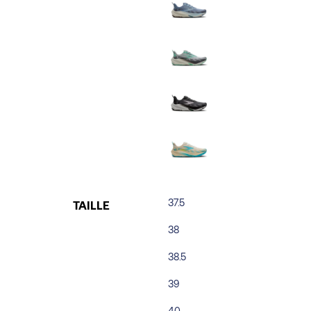
37.5
TAILLE
38
38.5
39
40