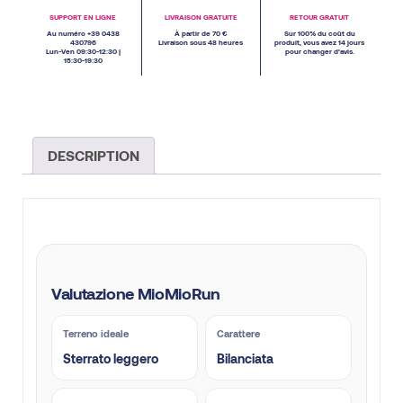
SUPPORT EN LIGNE
LIVRAISON GRATUITE
RETOUR GRATUIT
Au numéro +39 0438
À partir de 70 €
Sur 100% du coût du
430796
Livraison sous 48 heures
produit, vous avez 14 jours
Lun-Ven 09:30-12:30 |
pour changer d’avis.
15:30-19:30
DESCRIPTION
Valutazione MioMioRun
Terreno ideale
Carattere
Sterrato leggero
Bilanciata