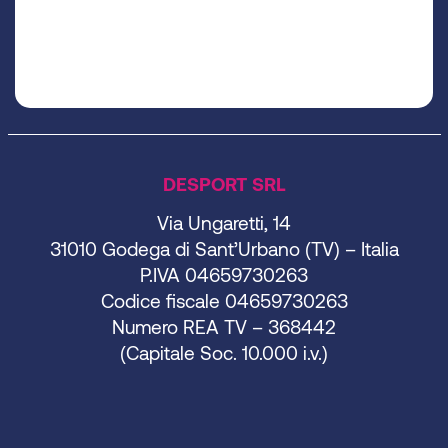
DESPORT SRL
Via Ungaretti, 14
31010 Godega di Sant’Urbano (TV) – Italia
P.IVA 04659730263
Codice fiscale 04659730263
Numero REA TV – 368442
(Capitale Soc. 10.000 i.v.)