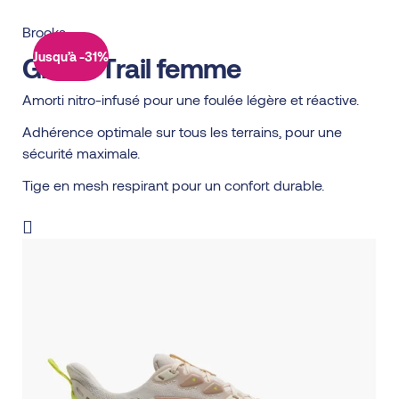
Brooks
Jusqu’à -31%
Ghost Trail femme
Amorti nitro-infusé pour une foulée légère et réactive.
Adhérence optimale sur tous les terrains, pour une
sécurité maximale.
Tige en mesh respirant pour un confort durable.