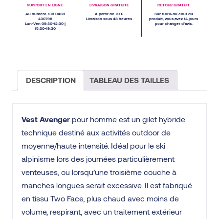
SUPPORT EN LIGNE
LIVRAISON GRATUITE
RETOUR GRATUIT
Au numéro +39 0438
À partir de 70 €
Sur 100% du coût du
430796
Livraison sous 48 heures
produit, vous avez 14 jours
Lun-Ven 09:30-12:30 |
pour changer d’avis.
15:30-19:30
DESCRIPTION
TABLEAU DES TAILLES
Vest Avenger
pour homme est un gilet hybride
technique destiné aux activités outdoor de
moyenne/haute intensité. Idéal pour le ski
alpinisme lors des journées particulièrement
venteuses, ou lorsqu’une troisième couche à
manches longues serait excessive. Il est fabriqué
en tissu Two Face, plus chaud avec moins de
volume, respirant, avec un traitement extérieur