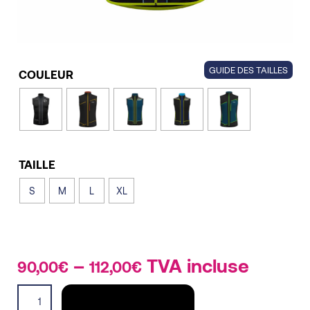
GUIDE DES TAILLES
COULEUR
TAILLE
S
M
L
XL
–
Price
TVA incluse
90,00
€
112,00
€
range:
Vest
90,00€
AJOUTER AU PANIER
Avenger