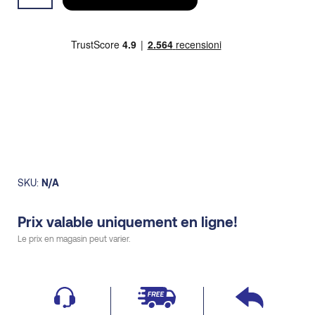
through
homme
112,00€
quantity
SKU:
N/A
Prix valable uniquement en ligne!
Le prix en magasin peut varier.