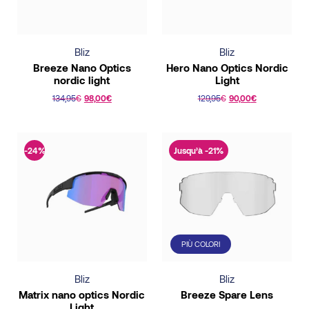
Bliz
Bliz
Breeze Nano Optics
Hero Nano Optics Nordic
nordic light
Light
FILTRER
134,95
€
98,00
€
129,95
€
90,00
€
This
This
RESET
product
product
has
has
-24%
Jusqu’à -21%
multiple
multiple
variants.
variants.
The
The
options
options
may
may
PIÙ COLORI
be
be
chosen
chosen
Bliz
Bliz
on
on
Matrix nano optics Nordic
Breeze Spare Lens
the
the
Light