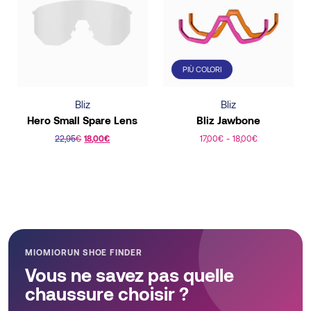
variants.
The
options
may
PIÙ COLORI
be
chosen
Bliz
Bliz
on
Hero Small Spare Lens
Bliz Jawbone
the
22,95
€
18,00
€
17,00
€
-
18,00
€
product
This
page
product
has
multiple
variants.
The
MIOMIORUN SHOE FINDER
options
Vous ne savez pas quelle
may
chaussure choisir ?
be
chosen