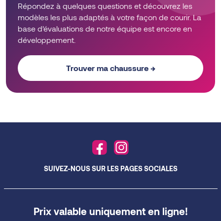
Répondez à quelques questions et découvrez les
on
modèles les plus adaptés à votre façon de courir. La
the
base d’évaluations de notre équipe est encore en
product
développement.
page
Trouver ma chaussure →
SUIVEZ-NOUS SUR LES PAGES SOCIALES
Prix valable uniquement en ligne!