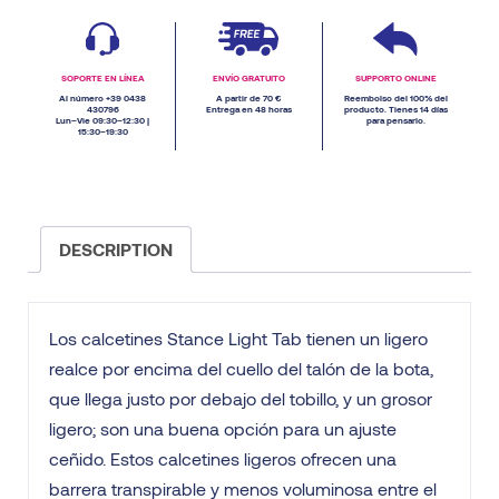
SOPORTE EN LÍNEA
ENVÍO GRATUITO
SUPPORTO ONLINE
Al número +39 0438
A partir de 70 €
Reembolso del 100% del
430796
Entrega en 48 horas
producto. Tienes 14 días
Lun–Vie 09:30–12:30 |
para pensarlo.
15:30–19:30
DESCRIPTION
Los calcetines Stance Light Tab tienen un ligero
realce por encima del cuello del talón de la bota,
que llega justo por debajo del tobillo, y un grosor
ligero; son una buena opción para un ajuste
ceñido. Estos calcetines ligeros ofrecen una
barrera transpirable y menos voluminosa entre el