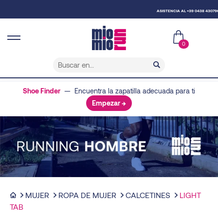
ASISTENCIA AL +39 0438 430796
0
Shoe Finder
— Encuentra la zapatilla adecuada para ti
Empezar →
MUJER
ROPA DE MUJER
CALCETINES
LIGHT
TAB