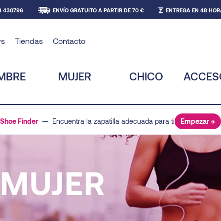
8 430796
ENVÍO GRATUITO A PARTIR DE 70 €
ENTREGA EN 48 HOR
s
Tiendas
Contacto
MBRE
MUJER
CHICO
ACCES
Shoe Finder
— Encuentra la zapatilla adecuada para ti
Empezar →