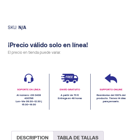
SKU:
N/A
¡Precio válido solo en línea!
El precio en tienda puede variar.
SOPORTE EN LÍNEA
ENVÍO GRATUITO
SUPPORTO ONLINE
Al número +39 0438
A partir de 70 €
Reembolso del 100% del
430796
Entrega en 48 horas
producto. Tienes 14 días
Lun–Vie 09:30–12:30 |
para pensarlo.
15:30–19:30
DESCRIPTION
TABLA DE TALLAS