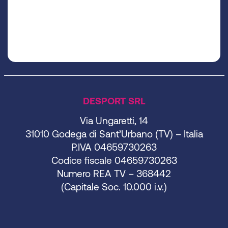
DESPORT SRL
Via Ungaretti, 14
31010 Godega di Sant’Urbano (TV) – Italia
P.IVA 04659730263
Codice fiscale 04659730263
Numero REA TV – 368442
(Capitale Soc. 10.000 i.v.)