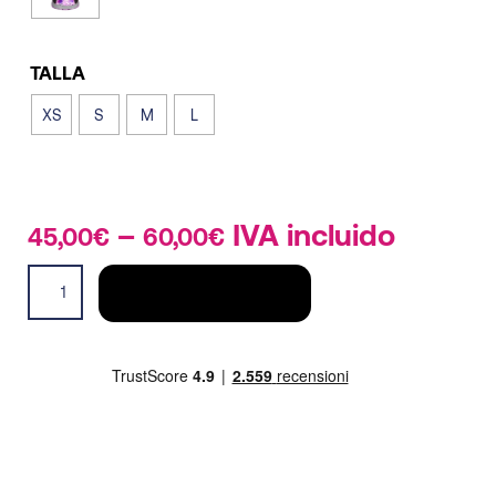
TALLA
XS
S
M
L
–
Price
IVA incluido
45,00
€
60,00
€
range:
Top
45,00€
AÑADIR AL CARRITO
Sirio
through
mujer
60,00€
quantity