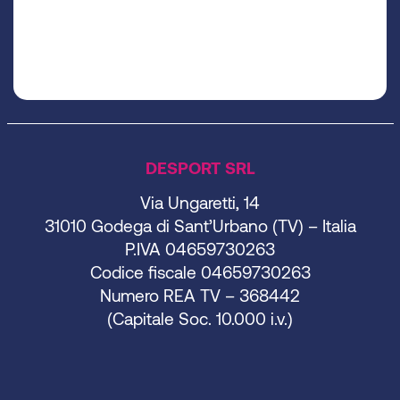
DESPORT SRL
Via Ungaretti, 14
31010 Godega di Sant’Urbano (TV) – Italia
P.IVA 04659730263
Codice fiscale 04659730263
Numero REA TV – 368442
(Capitale Soc. 10.000 i.v.)