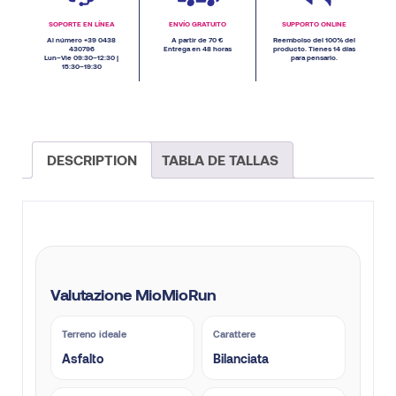
SOPORTE EN LÍNEA
ENVÍO GRATUITO
SUPPORTO ONLINE
Al número +39 0438
A partir de 70 €
Reembolso del 100% del
430796
Entrega en 48 horas
producto. Tienes 14 días
Lun–Vie 09:30–12:30 |
para pensarlo.
15:30–19:30
DESCRIPTION
TABLA DE TALLAS
Valutazione MioMioRun
Terreno ideale
Carattere
Asfalto
Bilanciata