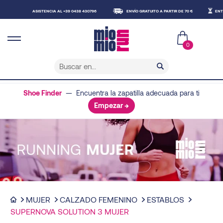
ASISTENCIA AL +39 0438 430796
ENVÍO GRATUITO A PARTIR DE 70 €
ENTREGA 
0
Shoe Finder
— Encuentra la zapatilla adecuada para ti
Empezar →
MUJER
CALZADO FEMENINO
ESTABLOS
SUPERNOVA SOLUTION 3 MUJER