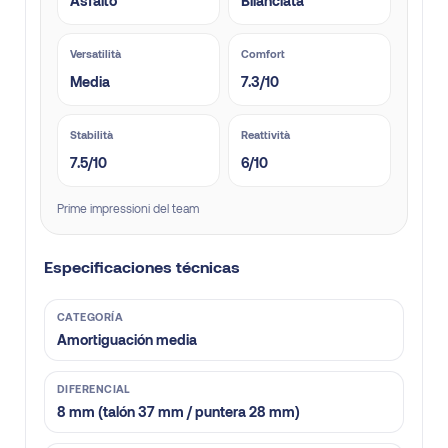
Asfalto
Bilanciata
Versatilità
Comfort
Media
7.3/10
Stabilità
Reattività
7.5/10
6/10
Prime impressioni del team
Especificaciones técnicas
CATEGORÍA
Amortiguación media
DIFERENCIAL
8 mm (talón 37 mm / puntera 28 mm)