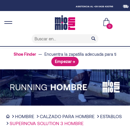
ASISTENCIA AL +39 0438 430796
ENVÍO 
0
Shoe Finder
— Encuentra la zapatilla adecuada para ti
Empezar →
HOMBRE
CALZADO PARA HOMBRE
ESTABLOS
SUPERNOVA SOLUTION 3 HOMBRE