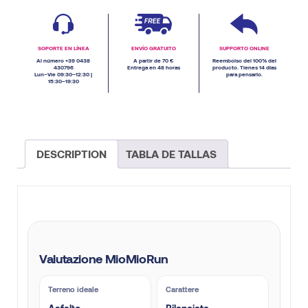
SOPORTE EN LÍNEA
ENVÍO GRATUITO
SUPPORTO ONLINE
Al número +39 0438
A partir de 70 €
Reembolso del 100% del
430796
Entrega en 48 horas
producto. Tienes 14 días
Lun–Vie 09:30–12:30 |
para pensarlo.
15:30–19:30
DESCRIPTION
TABLA DE TALLAS
Valutazione MioMioRun
Terreno ideale
Carattere