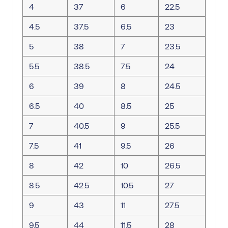
4
37
6
22.5
4.5
37.5
6.5
23
5
38
7
23.5
5.5
38.5
7.5
24
6
39
8
24.5
6.5
40
8.5
25
7
40.5
9
25.5
7.5
41
9.5
26
8
42
10
26.5
8.5
42.5
10.5
27
9
43
11
27.5
9.5
44
11.5
28