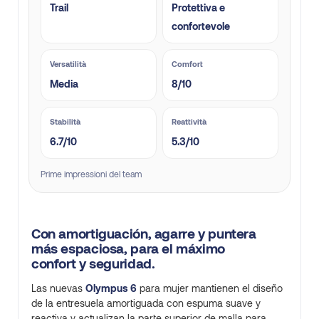
Trail
Protettiva e
confortevole
Versatilità
Comfort
Media
8/10
Stabilità
Reattività
6.7/10
5.3/10
Prime impressioni del team
Con amortiguación, agarre y puntera
más espaciosa, para el máximo
confort y seguridad.
Las nuevas
Olympus 6
para mujer mantienen el diseño
de la entresuela amortiguada con espuma suave y
reactiva y actualizan la parte superior de malla para