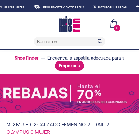
8 430796
ENVÍO GRATUITO A PARTIR DE 70 €
ENTREGA EN 48 HORAS
RESO GR
0
Shoe Finder
— Encuentra la zapatilla adecuada para ti
Empezar →
MUJER
CALZADO FEMENINO
TRAIL
OLYMPUS 6 MUJER