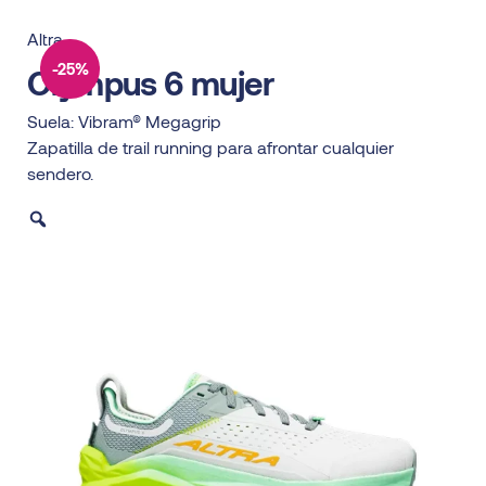
Altra
-25%
Olympus 6 mujer
Suela: Vibram® Megagrip
Zapatilla de trail running para afrontar cualquier
sendero.