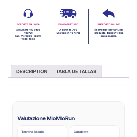
SOPORTE EN LÍNEA
ENVÍO GRATUITO
SUPPORTO ONLINE
Al número +39 0438
A partir de 70 €
Reembolso del 100% del
430796
Entrega en 48 horas
producto. Tienes 14 días
Lun–Vie 09:30–12:30 |
para pensarlo.
15:30–19:30
DESCRIPTION
TABLA DE TALLAS
Valutazione MioMioRun
Terreno ideale
Carattere