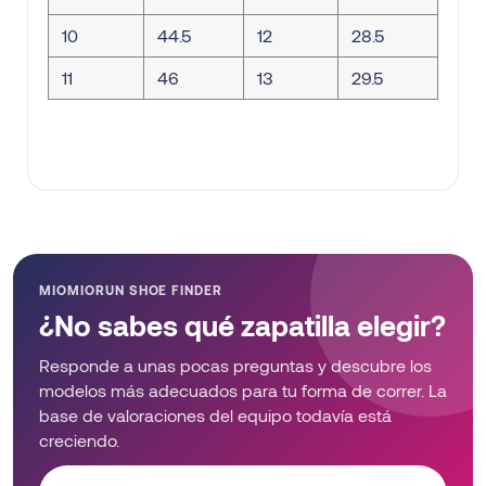
10
44.5
12
28.5
11
46
13
29.5
MIOMIORUN SHOE FINDER
¿No sabes qué zapatilla elegir?
Responde a unas pocas preguntas y descubre los
modelos más adecuados para tu forma de correr. La
base de valoraciones del equipo todavía está
creciendo.