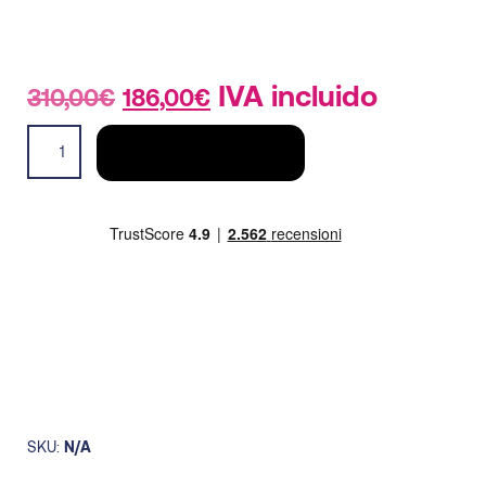
Original
Current
IVA incluido
310,00
€
186,00
€
price
price
JKT
was:
is:
AÑADIR AL CARRITO
Exit
310,00€.
186,00€.
mujer
quantity
SKU:
N/A