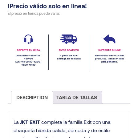
¡Precio válido solo en línea!
El precio en tienda puede variar.
SOPORTE EN LÍNEA
ENVÍO GRATUITO
SUPPORTO ONLINE
Al número +39 0438
A partir de 70 €
Reembolso del 100% del
430796
Entrega en 48 horas
producto. Tienes 14 días
Lun–Vie 09:30–12:30 |
para pensarlo.
15:30–19:30
DESCRIPTION
TABLA DE TALLAS
La
JKT EXIT
completa la familia Exit con una
chaqueta híbrida cálida, cómoda y de estilo