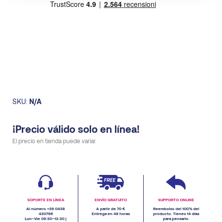
SKU:
N/A
¡Precio válido solo en línea!
El precio en tienda puede variar.
SOPORTE EN LÍNEA
ENVÍO GRATUITO
SUPPORTO ONLINE
Al número +39 0438
A partir de 70 €
Reembolso del 100% del
430796
Entrega en 48 horas
producto. Tienes 14 días
Lun–Vie 09:30–12:30 |
para pensarlo.