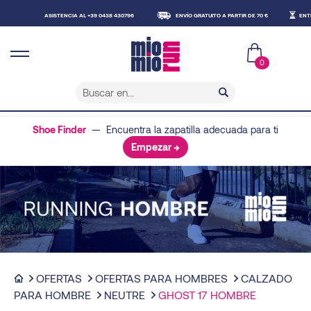
ASISTENCIA AL +39 0438 430796
ENVÍO GRATUITO A PARTIR DE 70 €
ENTREGA E
0
Shoe Finder
— Encuentra la zapatilla adecuada para ti
Empezar →
OFERTAS
OFERTAS PARA HOMBRES
CALZADO
PARA HOMBRE
NEUTRE
GHOST 17 HOMBRE