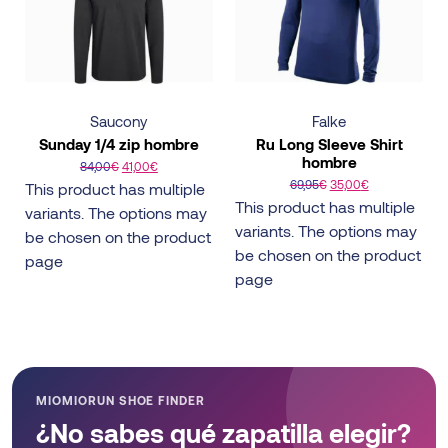
Saucony
Falke
Sunday 1/4 zip hombre
Ru Long Sleeve Shirt
hombre
84,00
€
41,00
€
69,95
€
35,00
€
This product has multiple
This product has multiple
variants. The options may
variants. The options may
be chosen on the product
be chosen on the product
page
page
MIOMIORUN SHOE FINDER
¿No sabes qué zapatilla elegir?