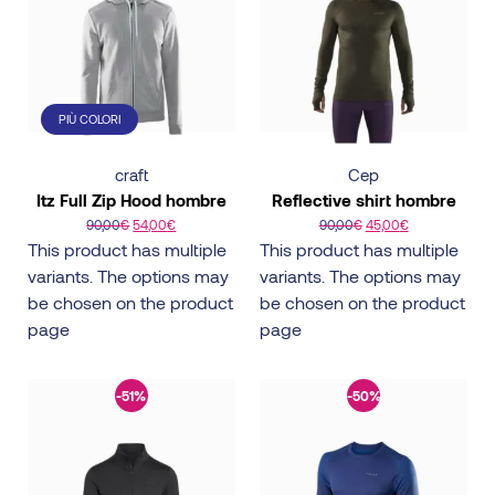
PIÙ COLORI
craft
Cep
Itz Full Zip Hood hombre
Reflective shirt hombre
90,00
€
54,00
€
90,00
€
45,00
€
This product has multiple
This product has multiple
variants. The options may
variants. The options may
be chosen on the product
be chosen on the product
page
page
-51%
-50%